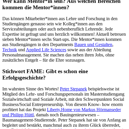
Wer kann Mentor*in sein? Aus welchen Bereichen
kommen die Mentor*innen?
Das können Mitarbeiter*innen aus Lehre und Forschung in den
Studiengängen genauso sein wie Kolleg*innen aus den
Serviceabteilungen oder auch nebenberuflich Lehrende. Jede
Expertise ist gefragt und uns herzlich willkommen! Aktuell betreuen
sieben Mentor*innen sechs Start-ups. Die Mentor*innen kommen
aus Studiengängen in den Departments
Bauen und Gestalten
,
Technik
und
Applied Life Sciences
sowie aus der Abteilung
Personalmanagement. Sie machen das neben ihren Jobs, ohne
zusätzliches Entgelt – für die Ehre sozusagen.
Stichwort FAME: Gibt es schon eine
Erfolgsgeschichte?
Im wahrsten Sinne des Wortes!
Peter Stepanek
beispielsweise ist
Mitglied des Lehr- und Forschungspersonals im Masterstudiengang
Sozialwirtschaft und Soziale Arbeit, mit den Schwerpunkten Social
Business/Social Entrepreneurship. Von diesem Know- how enorm
profitiert hat das Projekt
Liberty.Home von Markus Hörmanseder
und Philipp Hüttl
, damals noch Bauingenieurwesen –
Baumanagement-Studierende. Peter Stepanek hat sie von Anfang an
begleitet und bestärkt, manchmal auch zu ihrem Glück überredet,