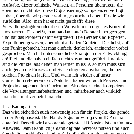
Aufgabe, dieser politische Wunsch, an Personen übertragen, die
eben noch nicht über diese Digitalisierungskompetenzen verfügt
haben, über die wir gerade vorhin gesprochen haben, für die wir
ausbilden. Also, man hat es nicht geschafft, diese
Verwaltungslogiken oder diesen Wunsch in ein digitales Konzept
umzusetzen. Das heißt, man hat dann auch Berater hinzugezogen
und hat das Problem damit vergrößert. Die Berater sind Experten,
Expertinnen gewesen, aber nicht auf allen Gebieten. Das heißt, auf
den Punkt gebracht, hat man einfach, denke ich, aneinander vorbei
gesprochen. Man hat unterschiedliche Stränge in der Entwicklung
eröffnet und die haben einfach nicht zusammengeführt. Und das
sind die Punkte, aus denen man lernen muss. Also man muss sich
auch genau die Prozess- und Systemlogiken anschauen, die bei
solchen Projekten laufen. Und wenn ich wieder auf unser
Curriculum referieren darf: Natürlich haben wir auch Prozess- und
Projektmanagement im Curriculum. Also das ist eine Kompetenz,
die Verwaltungsmitarbeiterinnen und -mitarbeiter auch wirklich
brauchen und vermehrt brauchen.
Lisa Baumgartner
Das wird sicherlich auch notwendig sein für ein Projekt, das gerade
in der Pilotphase ist. Die Handy Signatur wird ja von ID Austria
abgelöst. Derzeit wird also gerade getestet. ID Austria ist ein Online-
Ausweis. Damit kann ich ja dann digitale Services nutzen und auch
Geschäfte abschließen. Und in Zukunft sollen auch Unternehmen