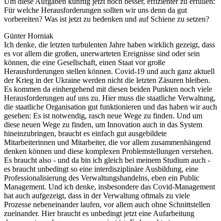
Um diese Aufgaben künftig jetzt noch besser, effizienter zu erfüllen:
Für welche Herausforderungen sollten wir uns denn da gut
vorbereiten? Was ist jetzt zu bedenken und auf Schiene zu setzen?
Günter Horniak
Ich denke, die letzten turbulenten Jahre haben wirklich gezeigt, dass
es vor allem die großen, unerwarteten Ereignisse sind oder sein
können, die eine Gesellschaft, einen Staat vor große
Herausforderungen stellen können. Covid-19 und auch ganz aktuell
der Krieg in der Ukraine werden nicht die letzten Zäsuren bleiben.
Es kommen da einhergehend mit diesen beiden Punkten noch viele
Herausforderungen auf uns zu. Hier muss die staatliche Verwaltung,
die staatliche Organisation gut funktionieren und das haben wir auch
gesehen: Es ist notwendig, rasch neue Wege zu finden. Und um
diese neuen Wege zu finden, um Innovation auch in das System
hineinzubringen, braucht es einfach gut ausgebildete
Mitarbeiterinnen und Mitarbeiter, die vor allem zusammenhängend
denken können und diese komplexen Problemstellungen verstehen.
Es braucht also - und da bin ich gleich bei meinem Studium auch -
es braucht unbedingt so eine interdisziplinäre Ausbildung, eine
Professionalisierung des Verwaltungshandelns, eben ein Public
Management. Und ich denke, insbesondere das Covid-Management
hat auch aufgezeigt, dass in der Verwaltung oftmals zu viele
Prozesse nebeneinander laufen, vor allem auch ohne Schnittstellen
zueinander. Hier braucht es unbedingt jetzt eine Aufarbeitung