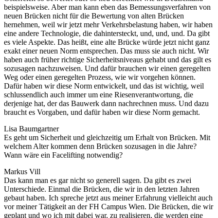
beispielsweise. Aber man kann eben das Bemessungsverfahren von
neuen Brücken nicht für die Bewertung von alten Brücken
hernehmen, weil wir jetzt mehr Verkehrsbelastung haben, wir haben
eine andere Technologie, die dahintersteckt, und, und, und. Da gibt
es viele Aspekte. Das heißt, eine alte Brücke würde jetzt nicht ganz
exakt einer neuen Norm entsprechen. Das muss sie auch nicht. Wir
haben auch früher richtige Sicherheitsniveaus gehabt und das gilt es
sozusagen nachzuweisen. Und dafür brauchen wir einen geregelten
Weg oder einen geregelten Prozess, wie wir vorgehen können.
Dafür haben wir diese Norm entwickelt, und das ist wichtig, weil
schlussendlich auch immer um eine Riesenverantwortung, die
derjenige hat, der das Bauwerk dann nachrechnen muss. Und dazu
braucht es Vorgaben, und dafür haben wir diese Norm gemacht.
Lisa Baumgartner
Es geht um Sicherheit und gleichzeitig um Erhalt von Brücken. Mit
welchem Alter kommen denn Brücken sozusagen in die Jahre?
Wann wäre ein Facelifting notwendig?
Markus Vill
Das kann man es gar nicht so generell sagen. Da gibt es zwei
Unterschiede. Einmal die Brücken, die wir in den letzten Jahren
gebaut haben. Ich spreche jetzt aus meiner Erfahrung vielleicht auch
vor meiner Tätigkeit an der FH Campus Wien. Die Brücken, die wir
geplant und wo ich mit dabei war, zu realisieren, die werden eine