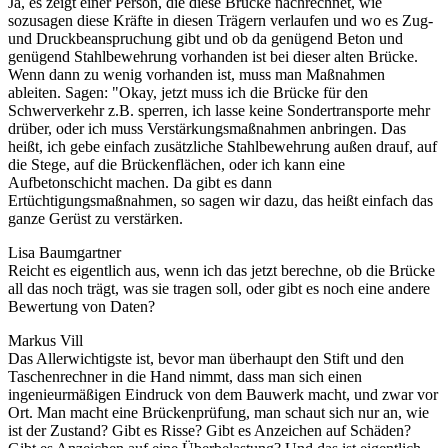
Ja, es zeigt einer Person, die diese Brücke nachrechnet, wie
sozusagen diese Kräfte in diesen Trägern verlaufen und wo es Zug-
und Druckbeanspruchung gibt und ob da genügend Beton und
genügend Stahlbewehrung vorhanden ist bei dieser alten Brücke.
Wenn dann zu wenig vorhanden ist, muss man Maßnahmen
ableiten. Sagen: "Okay, jetzt muss ich die Brücke für den
Schwerverkehr z.B. sperren, ich lasse keine Sondertransporte mehr
drüber, oder ich muss Verstärkungsmaßnahmen anbringen. Das
heißt, ich gebe einfach zusätzliche Stahlbewehrung außen drauf, auf
die Stege, auf die Brückenflächen, oder ich kann eine
Aufbetonschicht machen. Da gibt es dann
Ertüchtigungsmaßnahmen, so sagen wir dazu, das heißt einfach das
ganze Gerüst zu verstärken.
Lisa Baumgartner
Reicht es eigentlich aus, wenn ich das jetzt berechne, ob die Brücke
all das noch trägt, was sie tragen soll, oder gibt es noch eine andere
Bewertung von Daten?
Markus Vill
Das Allerwichtigste ist, bevor man überhaupt den Stift und den
Taschenrechner in die Hand nimmt, dass man sich einen
ingenieurmäßigen Eindruck von dem Bauwerk macht, und zwar vor
Ort. Man macht eine Brückenprüfung, man schaut sich nur an, wie
ist der Zustand? Gibt es Risse? Gibt es Anzeichen auf Schäden?