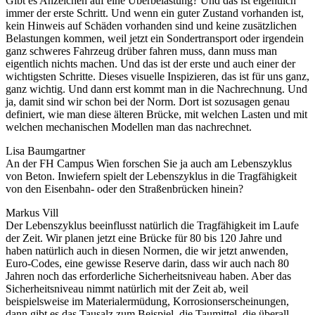
Gibt es Anzeichen auf eine Überbelastung? Und das ist eigentlich
immer der erste Schritt. Und wenn ein guter Zustand vorhanden ist,
kein Hinweis auf Schäden vorhanden sind und keine zusätzlichen
Belastungen kommen, weil jetzt ein Sondertransport oder irgendein
ganz schweres Fahrzeug drüber fahren muss, dann muss man
eigentlich nichts machen. Und das ist der erste und auch einer der
wichtigsten Schritte. Dieses visuelle Inspizieren, das ist für uns ganz,
ganz wichtig. Und dann erst kommt man in die Nachrechnung. Und
ja, damit sind wir schon bei der Norm. Dort ist sozusagen genau
definiert, wie man diese älteren Brücke, mit welchen Lasten und mit
welchen mechanischen Modellen man das nachrechnet.
Lisa Baumgartner
An der FH Campus Wien forschen Sie ja auch am Lebenszyklus
von Beton. Inwiefern spielt der Lebenszyklus in die Tragfähigkeit
von den Eisenbahn- oder den Straßenbrücken hinein?
Markus Vill
Der Lebenszyklus beeinflusst natürlich die Tragfähigkeit im Laufe
der Zeit. Wir planen jetzt eine Brücke für 80 bis 120 Jahre und
haben natürlich auch in diesen Normen, die wir jetzt anwenden,
Euro-Codes, eine gewisse Reserve darin, dass wir auch nach 80
Jahren noch das erforderliche Sicherheitsniveau haben. Aber das
Sicherheitsniveau nimmt natürlich mit der Zeit ab, weil
beispielsweise im Materialermüdung, Korrosionserscheinungen,
dann gibt es das Tausalz zum Beispiel, die Taumittel, die überall