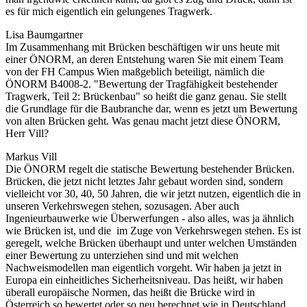
es für mich eigentlich ein gelungenes Tragwerk.
Lisa Baumgartner
Im Zusammenhang mit Brücken beschäftigen wir uns heute mit
einer ÖNORM, an deren Entstehung waren Sie mit einem Team
von der FH Campus Wien maßgeblich beteiligt, nämlich die
ÖNORM B4008-2. "Bewertung der Tragfähigkeit bestehender
Tragwerk, Teil 2: Brückenbau" so heißt die ganz genau. Sie stellt
die Grundlage für die Baubranche dar, wenn es jetzt um Bewertung
von alten Brücken geht. Was genau macht jetzt diese ÖNORM,
Herr Vill?
Markus Vill
Die ÖNORM regelt die statische Bewertung bestehender Brücken.
Brücken, die jetzt nicht letztes Jahr gebaut worden sind, sondern
vielleicht vor 30, 40, 50 Jahren, die wir jetzt nutzen, eigentlich die in
unseren Verkehrswegen stehen, sozusagen. Aber auch
Ingenieurbauwerke wie Überwerfungen - also alles, was ja ähnlich
wie Brücken ist, und die im Zuge von Verkehrswegen stehen. Es ist
geregelt, welche Brücken überhaupt und unter welchen Umständen
einer Bewertung zu unterziehen sind und mit welchen
Nachweismodellen man eigentlich vorgeht. Wir haben ja jetzt in
Europa ein einheitliches Sicherheitsniveau. Das heißt, wir haben
überall europäische Normen, das heißt die Brücke wird in
Österreich so bewertet oder so neu berechnet wie in Deutschland