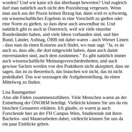
worden? Und wie kann ich das überhaupt bewerten? Und zugleich
darf man natürlich auch nicht den Praxisbezug vergessen. Wenn
man auch aus der Praxis keinen Bezug hat, dann wird es schwierig,
ein wissenschaftliches Ergebnis in eine Vorschrift zu gießen oder
eine Norm zu gießen, so dass diese auch anwendbar ist. Und
natürlich gibt es auch in Österreich, weil wir viele einzelne
Bundesländer haben, und viele Ideen vorhanden sind, und hier
Bund, Länder, Asfinag, ÖBB mit dabei waren - auch Wiener Linien
- dass man da einen Konsens auch findet, wo man sagt: "Ja, es ist
auch so, dass alle, die dort mitgewirkt haben, dann auch damit
einverstanden sind, auch dem zustimmen." Es gibt natürlich immer
auch wissenschaftliche Meinungsverschiedenheiten, und auch
gewisse Sachen werden von den Praktikern nicht akzeptiert, dass sie
sagen, das ist zu theoretisch, das brauchen wir nicht, das ist nicht
praktikabel. Das war sozusagen die Aufgabenstellung, da einen
Mittelweg zu finden.
Lisa Baumgartner
Also alle Fäden zusammenzuführen. Viele Menschen waren an der
Entstehung der ÖNORM beteiligt. Vielleicht können Sie uns da ein
bisschen Genaueres erklären. Ich glaube, es waren ja auch
Forschende hier an der FH Campus Wien, Studierende mit ihren
Bachelor- und Masterarbeiten dabei, vielleicht können Sie uns da
ein paar Einblicke geben.