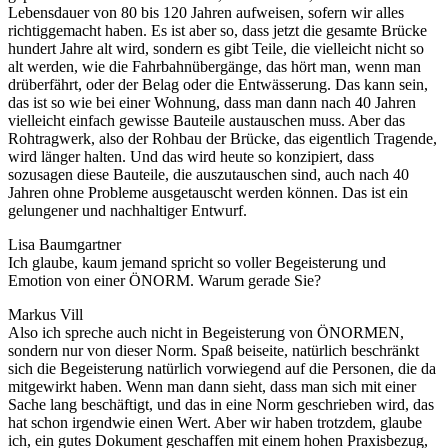
Lebensdauer von 80 bis 120 Jahren aufweisen, sofern wir alles
richtiggemacht haben. Es ist aber so, dass jetzt die gesamte Brücke
hundert Jahre alt wird, sondern es gibt Teile, die vielleicht nicht so
alt werden, wie die Fahrbahnübergänge, das hört man, wenn man
drüberfährt, oder der Belag oder die Entwässerung. Das kann sein,
das ist so wie bei einer Wohnung, dass man dann nach 40 Jahren
vielleicht einfach gewisse Bauteile austauschen muss. Aber das
Rohtragwerk, also der Rohbau der Brücke, das eigentlich Tragende,
wird länger halten. Und das wird heute so konzipiert, dass
sozusagen diese Bauteile, die auszutauschen sind, auch nach 40
Jahren ohne Probleme ausgetauscht werden können. Das ist ein
gelungener und nachhaltiger Entwurf.
Lisa Baumgartner
Ich glaube, kaum jemand spricht so voller Begeisterung und
Emotion von einer ÖNORM. Warum gerade Sie?
Markus Vill
Also ich spreche auch nicht in Begeisterung von ÖNORMEN,
sondern nur von dieser Norm. Spaß beiseite, natürlich beschränkt
sich die Begeisterung natürlich vorwiegend auf die Personen, die da
mitgewirkt haben. Wenn man dann sieht, dass man sich mit einer
Sache lang beschäftigt, und das in eine Norm geschrieben wird, das
hat schon irgendwie einen Wert. Aber wir haben trotzdem, glaube
ich, ein gutes Dokument geschaffen mit einem hohen Praxisbezug,