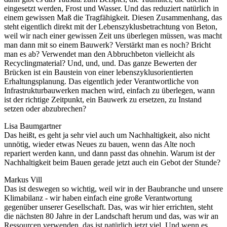
eingesetzt werden, Frost und Wasser. Und das reduziert natürlich in
einem gewissen Maß die Tragfähigkeit. Diesen Zusammenhang, das
steht eigentlich direkt mit der Lebenszyklusbetrachtung von Beton,
weil wir nach einer gewissen Zeit uns überlegen müssen, was macht
man dann mit so einem Bauwerk? Verstärkt man es noch? Bricht
man es ab? Verwendet man den Abbruchbeton vielleicht als
Recyclingmaterial? Und, und, und. Das ganze Bewerten der
Brücken ist ein Baustein von einer lebenszyklusorientierten
Erhaltungsplanung. Das eigentlich jeder Verantwortliche von
Infrastrukturbauwerken machen wird, einfach zu überlegen, wann
ist der richtige Zeitpunkt, ein Bauwerk zu ersetzen, zu Instand
setzen oder abzubrechen?
Lisa Baumgartner
Das heißt, es geht ja sehr viel auch um Nachhaltigkeit, also nicht
unnötig, wieder etwas Neues zu bauen, wenn das Alte noch
repariert werden kann, und dann passt das ohnehin. Warum ist der
Nachhaltigkeit beim Bauen gerade jetzt auch ein Gebot der Stunde?
Markus Vill
Das ist deswegen so wichtig, weil wir in der Baubranche und unsere
Klimabilanz - wir haben einfach eine große Verantwortung
gegenüber unserer Gesellschaft. Das, was wir hier errichten, steht
die nächsten 80 Jahre in der Landschaft herum und das, was wir an
Ressourcen verwenden, das ist natürlich jetzt viel. Und wenn es