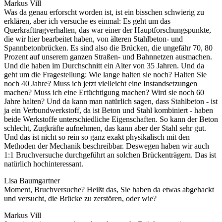
Markus Vill
Was da genau erforscht worden ist, ist ein bisschen schwierig zu
erklären, aber ich versuche es einmal: Es geht um das
Querkrafttragverhalten, das war einer der Hauptforschungspunkte,
die wir hier bearbeitet haben, von älteren Stahlbeton- und
Spannbetonbrücken. Es sind also die Brücken, die ungefähr 70, 80
Prozent auf unserem ganzen Straßen- und Bahnnetzen ausmachen.
Und die haben im Durchschnitt ein Alter von 35 Jahren. Und da
geht um die Fragestellung: Wie lange halten sie noch? Halten Sie
noch 40 Jahre? Muss ich jetzt vielleicht eine Instandsetzungen
machen? Muss ich eine Ertüchtigung machen? Wird sie noch 60
Jahre halten? Und da kann man natürlich sagen, dass Stahlbeton - ist
ja ein Verbundwerkstoff, da ist Beton und Stahl kombiniert - haben
beide Werkstoffe unterschiedliche Eigenschaften. So kann der Beton
schlecht, Zugkräfte aufnehmen, das kann aber der Stahl sehr gut.
Und das ist nicht so rein so ganz exakt physikalisch mit den
Methoden der Mechanik beschreibbar. Deswegen haben wir auch
1:1 Bruchversuche durchgeführt an solchen Brückenträgern. Das ist
natürlich hochinteressant.
Lisa Baumgartner
Moment, Bruchversuche? Heißt das, Sie haben da etwas abgehackt
und versucht, die Brücke zu zerstören, oder wie?
Markus Vill