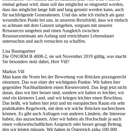
einmal gebaut wird, dann soll das möglichst so eingesetzt werden,
dass das möglichst lange hält und lang genutzt werden kann, auch
für nachfolgende Generationen. Und das sehe ich einfach als ganz
wesentlichen Punkt bei uns, in unserem Berufsfeld, dass wir einfach
so achtsam mit dem Ganzen umgehen, sorgsam mit unseren
Ressourcen umgehen und einen Ausgleich zwischen
Ressourceneinsatz am Anfang und erreichbarer Lebensdauer
untersuchen und auch versuchen zu schaffen.
Lisa Baumgartner
Die ÖNORM B 4008-2, sie seit November 2019 gültig, was macht
Sie besonders stolz dabei, Herr Vill?
Markus Vill
Man kann die Norm bei der Bewertung von Brücken praxisgerecht
einsetzen. Das war einer der wichtigsten Punkte. Wir haben hier
gegenüber Nachbarländern einen Riesenvorteil. Das liegt jetzt nicht
daran, dass wir hier besser sind, sondern wir haben es leichter, wir
sind ein kleineres Land, und wir kriegen leichter einen Beschluss.
Das heißt, wir haben hier jetzt und im europäischen Raum ein sehr
praktikables Regelwerk, mit dem wir solche Brücken nachrechnen
können. Es gibt auch Anfragen von anderen Ländern, die Interesse
haben, das anzuschauen. Aber wir haben als Hochschule ja auch
einen volkswirtschaftlichen Anspruch oder besser gesagt Beitrag,
den wir leisten müssen. Wir haben in Österreich zirka 100 000