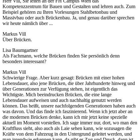
Herr Vill, Sie leiten an der FH Campus Wien das
Kompetenzzentrum für Bauen und Gestalten und lehren auch. Zum
Beispiel gehören zu Ihren Vorlesungen Stahlbetonbau und
Massivbau oder auch Brückenbau. Ja, und genau darüber sprechen
wir heute nämlich über ...
Markus Vill
Über Brücken.
Lisa Baumgartner
Als Fachmann, welche Brücken finden Sie persönlich denn
besonders interessant?
Markus Vill
Schwierige Frage. Aber kurz gesagt: Brücken mit einer hohen
Lebensdauer, also jene Brücken, die über Jahrhunderte hinweg und
über Generationen zur Verfügung stehen, ist eigentlich das
Wichtigste. Mich beeindrucken Brücken, die eine lange
Lebensdauer aufweisen und auch nachhaltig genutzt werden
können. Das heißt, unsere nachfolgenden Generationen haben auch
was davon. Und das finde ich faszinierend. Wenn ich jetzt aber an
die modernen Brücken denke, kann ich mir jetzt keine spezielle
aktuell im Moment vorstellen. Ich sage immer nur, dort, wo man den
Kraftfluss sieht, also auch als Laie sehen kann, wie sozusagen die
Kräfte von dem Fahrzeug in den Untergrund geleitet werden, und
man irgendwie erkennen kann, da gibt es Zug und Druck, dann ist