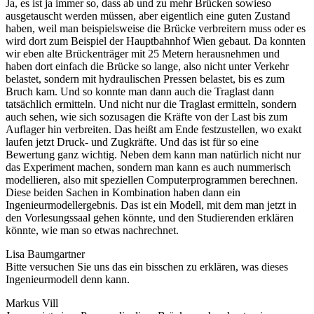
Ja, es ist ja immer so, dass ab und zu mehr Brücken sowieso
ausgetauscht werden müssen, aber eigentlich eine guten Zustand
haben, weil man beispielsweise die Brücke verbreitern muss oder es
wird dort zum Beispiel der Hauptbahnhof Wien gebaut. Da konnten
wir eben alte Brückenträger mit 25 Metern herausnehmen und
haben dort einfach die Brücke so lange, also nicht unter Verkehr
belastet, sondern mit hydraulischen Pressen belastet, bis es zum
Bruch kam. Und so konnte man dann auch die Traglast dann
tatsächlich ermitteln. Und nicht nur die Traglast ermitteln, sondern
auch sehen, wie sich sozusagen die Kräfte von der Last bis zum
Auflager hin verbreiten. Das heißt am Ende festzustellen, wo exakt
laufen jetzt Druck- und Zugkräfte. Und das ist für so eine
Bewertung ganz wichtig. Neben dem kann man natürlich nicht nur
das Experiment machen, sondern man kann es auch nummerisch
modellieren, also mit speziellen Computerprogrammen berechnen.
Diese beiden Sachen in Kombination haben dann ein
Ingenieurmodellergebnis. Das ist ein Modell, mit dem man jetzt in
den Vorlesungssaal gehen könnte, und den Studierenden erklären
könnte, wie man so etwas nachrechnet.
Lisa Baumgartner
Bitte versuchen Sie uns das ein bisschen zu erklären, was dieses
Ingenieurmodell denn kann.
Markus Vill