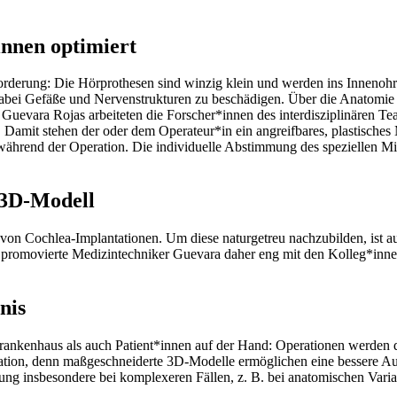
nnen optimiert
orderung: Die Hörprothesen sind winzig klein und werden ins Innenohr 
bei Gefäße und Nervenstrukturen zu beschädigen. Über die Anatomie 
uevara Rojas arbeiteten die Forscher*innen des interdisziplinären Te
Damit stehen der oder dem Operateur*in ein angreifbares, plastisches 
ährend der Operation. Die individuelle Abstimmung des speziellen Mini
 3D-Modell
tur von Cochlea-Implantationen. Um diese naturgetreu nachzubilden, ist 
d promovierte Medizintechniker Guevara daher eng mit den Kolleg*i
nis
rankenhaus als auch Patient*innen auf der Hand: Operationen werden d
kation, denn maßgeschneiderte 3D-Modelle ermöglichen eine bessere Au
ung insbesondere bei komplexeren Fällen, z. B. bei anatomischen Varia