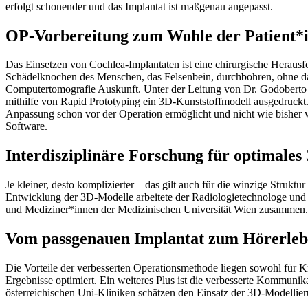
erfolgt schonender und das Implantat ist maßgenau angepasst.
OP-Vorbereitung zum Wohle der Patient*i
Das Einsetzen von Cochlea-Implantaten ist eine chirurgische Herausf
Schädelknochen des Menschen, das Felsenbein, durchbohren, ohne da
Computertomografie Auskunft. Unter der Leitung von Dr. Godoberto G
mithilfe von Rapid Prototyping ein 3D-Kunststoffmodell ausgedruckt. 
Anpassung schon vor der Operation ermöglicht und nicht wie bisher w
Software.
Interdisziplinäre Forschung für optimales
Je kleiner, desto komplizierter – das gilt auch für die winzige Struk
Entwicklung der 3D-Modelle arbeitete der Radiologietechnologe un
und Mediziner*innen der Medizinischen Universität Wien zusammen.
Vom passgenauen Implantat zum Hörerleb
Die Vorteile der verbesserten Operationsmethode liegen sowohl für K
Ergebnisse optimiert. Ein weiteres Plus ist die verbesserte Kommuni
österreichischen Uni-Kliniken schätzen den Einsatz der 3D-Modellier