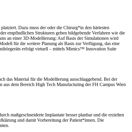
platziert. Dazu muss der oder die Chirurg*in den härtesten
der empfindlichen Strukturen geben bildgebende Verfahren wie die
ams an einer 3D-Modellierung: Auf Basis der Simulationen wird
Modell für die weitere Planung als Basis zur Verfügung, das eine
hörgeräts erfolgt virtuell – mittels Mimics™ Innovation Suite
auch das Material für die Modellierung ausschlaggebend. Bei der
nnen aus dem Bereich High Tech Manufacturing der FH Campus Wien
urch maßgeschneiderte Implantate besser planbar und die erzielten
fklärung und damit Vorbereitung der Patient*innen. Die
nten.