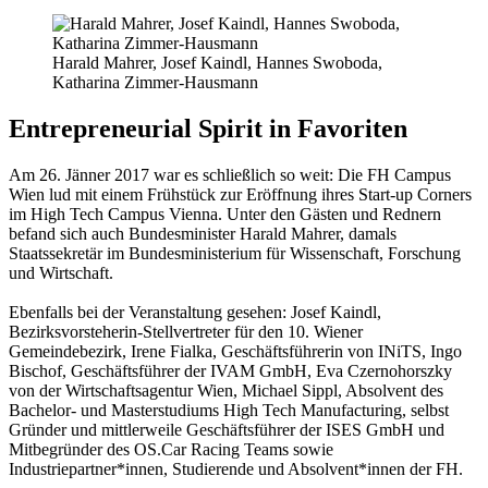
Harald Mahrer, Josef Kaindl, Hannes Swoboda,
Katharina Zimmer-Hausmann
Entrepreneurial Spirit in Favoriten
Am 26. Jänner 2017 war es schließlich so weit: Die FH Campus
Wien lud mit einem Frühstück zur Eröffnung ihres Start-up Corners
im High Tech Campus Vienna. Unter den Gästen und Rednern
befand sich auch Bundesminister Harald Mahrer, damals
Staatssekretär im Bundesministerium für Wissenschaft, Forschung
und Wirtschaft.
Ebenfalls bei der Veranstaltung gesehen: Josef Kaindl,
Bezirksvorsteherin-Stellvertreter für den 10. Wiener
Gemeindebezirk, Irene Fialka, Geschäftsführerin von INiTS, Ingo
Bischof, Geschäftsführer der IVAM GmbH, Eva Czernohorszky
von der Wirtschafts­agentur Wien, Michael Sippl, Absolvent des
Bachelor- und Masterstudiums High Tech Manufacturing, selbst
Gründer und mittlerweile Geschäftsführer der ISES GmbH und
Mitbegründer des OS.Car Racing Teams sowie
Industriepartner*innen, Studie­rende und Absolvent*innen der FH.