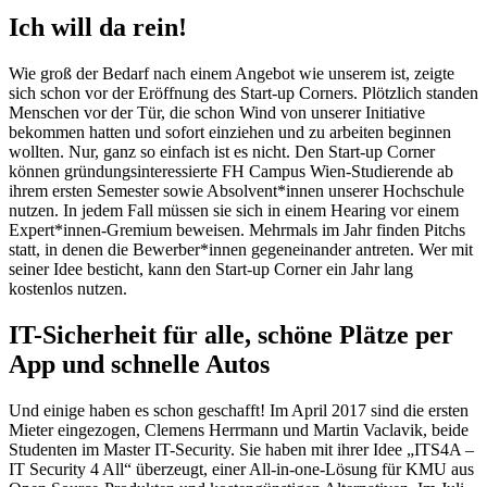
Ich will da rein!
Wie groß der Bedarf nach einem Angebot wie unserem ist, zeigte
sich schon vor der Eröffnung des Start-up Corners. Plötzlich standen
Menschen vor der Tür, die schon Wind von unserer Initiative
bekommen hatten und sofort einziehen und zu arbeiten beginnen
wollten. Nur, ganz so einfach ist es nicht. Den Start-up Corner
können gründungsinteressierte FH Campus Wien-Studierende ab
ihrem ersten Semester sowie Absolvent*innen unserer Hochschule
nutzen. In jedem Fall müssen sie sich in einem Hearing vor einem
Expert*innen-Gremium beweisen. Mehrmals im Jahr finden Pitchs
statt, in denen die Bewerber*innen gegen­einander antreten. Wer mit
seiner Idee besticht, kann den Start-up Corner ein Jahr lang
kostenlos nutzen.
IT-Sicherheit für alle, schöne Plätze per
App und schnelle Autos
Und einige haben es schon geschafft! Im April 2017 sind die ersten
Mieter eingezogen, Clemens Herrmann und Martin Vaclavik, beide
Studenten im Master IT-Security. Sie haben mit ihrer Idee „ITS4A –
IT Security 4 All“ überzeugt, einer All-in-one-Lösung für KMU aus